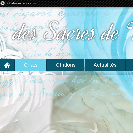
Chats-de-france.com
des Sacres de 
Chats
Chatons
Actualités